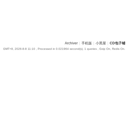
Archiver
|
手机版
|
小黑屋
|
CD包子铺
GMT+8, 2026-8-8 11:10
, Processed in 0.021964 second(s), 1 queries , Gzip On, Redis On.