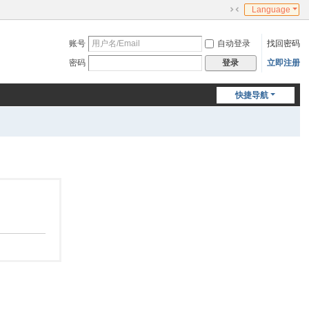
Language
切
换
账号
自动登录
找回密码
到
窄
密码
立即注册
登录
版
快捷导航