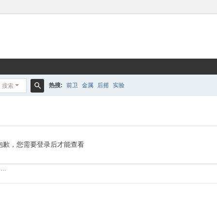
热搜:
前卫
金属
后摇
实验
搜索
搜
索
抱歉，您需要登录后才能查看
……