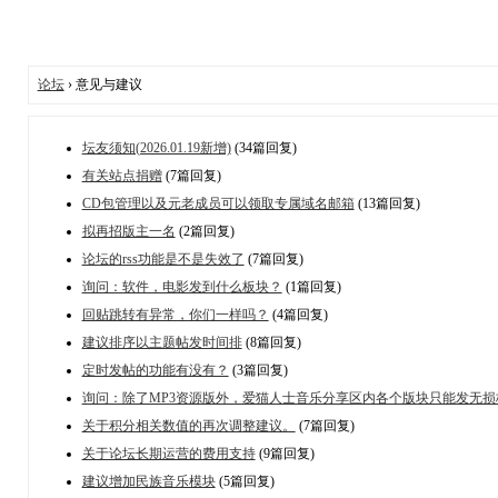
论坛
› 意见与建议
坛友须知(2026.01.19新增)
(34篇回复)
有关站点捐赠
(7篇回复)
CD包管理以及元老成员可以领取专属域名邮箱
(13篇回复)
拟再招版主一名
(2篇回复)
论坛的rss功能是不是失效了
(7篇回复)
询问：软件，电影发到什么板块？
(1篇回复)
回贴跳转有异常，你们一样吗？
(4篇回复)
建议排序以主题帖发时间排
(8篇回复)
定时发帖的功能有没有？
(3篇回复)
询问：除了MP3资源版外，爱猫人士音乐分享区内各个版块只能发无损
关于积分相关数值的再次调整建议。
(7篇回复)
关于论坛长期运营的费用支持
(9篇回复)
建议增加民族音乐模块
(5篇回复)