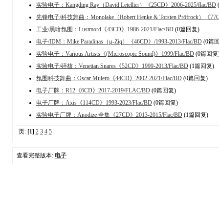
实验电子：Kangding Ray（David Letellier）《25CD》2006-2025/flac/BD
先锋电子/科技舞曲：Monolake（Robert Henke & Torsten Pröfrock）《77CD
工业/黑暗氛围：Lustmord《43CD》1986-2021/Flac/BD
(0篇回复)
电子/IDM：Mike Paradinas（µ-Ziq）《46CD》/1993-2013/Flac/BD
(0篇回
实验电子：Various Artists《(Microscopic Sound)》1999/Flac/BD
(0篇回复
实验电子/碎核：Venetian Snares《52CD》1999-2013/Flac/BD
(1篇回复)
氛围科技舞曲：Oscar Mulero《44CD》2002-2021/Flac/BD
(0篇回复)
电子厂牌：R12《6CD》2017-2019/FLAC/BD
(0篇回复)
电子厂牌：Axis《114CD》1993-2023/Flac/BD
(0篇回复)
实验电子厂牌：Anodize 全集《27CD》2013-2015/Flac/BD
(1篇回复)
页:
[1]
2
3
4
5
查看完整版本:
电子