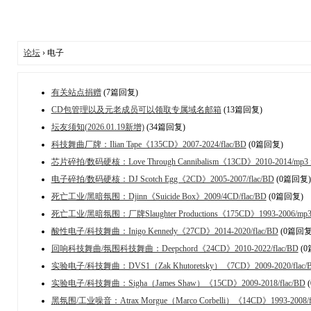
论坛
› 电子
有关站点捐赠
(7篇回复)
CD包管理以及元老成员可以领取专属域名邮箱
(13篇回复)
坛友须知(2026.01.19新增)
(34篇回复)
科技舞曲厂牌：Ilian Tape《135CD》2007-2024/flac/BD
(0篇回复)
芯片碎拍/数码硬核：Love Through Cannibalism《13CD》2010-2014/mp3 f
电子碎拍/数码硬核：DJ Scotch Egg《2CD》2005-2007/flac/BD
(0篇回复)
死亡工业/黑暗氛围：Djinn《Suicide Box》2009/4CD/flac/BD
(0篇回复)
死亡工业/黑暗氛围：厂牌Slaughter Productions《175CD》1993-2006/mp3 f
酸性电子/科技舞曲：Inigo Kennedy《27CD》2014-2020/flac/BD
(0篇回复
回响科技舞曲/氛围科技舞曲：Deepchord《24CD》2010-2022/flac/BD
(0
实验电子/科技舞曲：DVS1（Zak Khutoretsky）《7CD》2009-2020/flac/
实验电子/科技舞曲：Sigha（James Shaw）《15CD》2009-2018/flac/BD
黑氛围/工业噪音：Atrax Morgue（Marco Corbelli）《14CD》1993-2008/fla