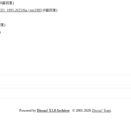
(0篇回复)
》1995-2025/flac+mp3/BD
(0篇回复)
复)
)
Powered by
Discuz! X5.0 Archiver
© 2001-2026
Discuz! Team
.