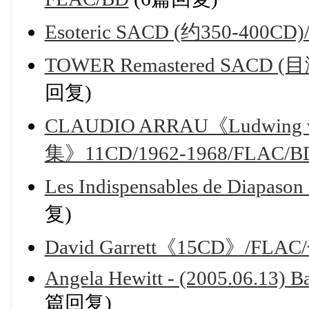
Esoteric SACD (约350-400CD)
TOWER Remastered SACD (目测
回复)
CLAUDIO ARRAU《Ludwin
集》11CD/1962-1968/FLAC/B
Les Indispensables de Diap
复)
David Garrett《15CD》/FLA
Angela Hewitt - (2005.06.13) B
篇回复)